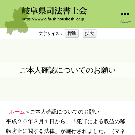
メニュー
岐
阜
標準
拡大
文字サイズ：
司
法
書
士
会
ご本人確認についてのお願い
ホーム
»
ご本人確認についてのお願い
平成２０年３月１日から、「犯罪による収益の移
転防止に関する法律」が施行されました。（マネ