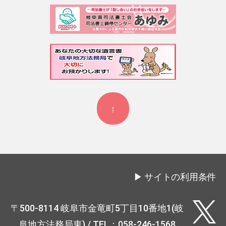
↑
▶
サイトの利用条件
〒500-8114 岐阜市金竜町5丁目10番地1(岐
阜地方法務局東) / TEL：058-246-1568