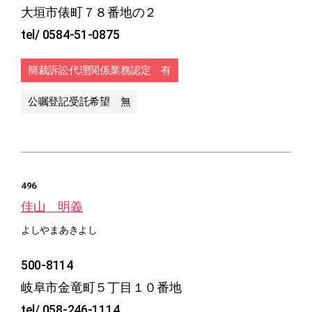
大垣市俵町７８番地の２
tel/ 0584-51-0875
簡裁訴訟代理関係業務認定 有
公嘱登記受託希望 無
496
佳山 明義
よしやまあきよし
500-8114
岐阜市金竜町５丁目１０番地
tel/ 058-246-1114