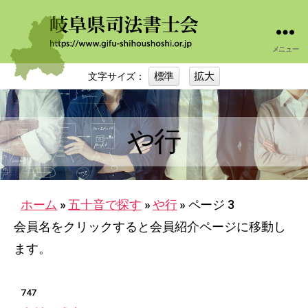
メニュー
岐
阜
標準
拡大
文字サイズ：
司
法
書
士
や行
会
ホーム
»
五十音で探す
»
や行
»
ページ 3
会員名をクリックすると会員紹介ページに移動し
ます。
747