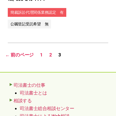
簡裁訴訟代理関係業務認定 有
公嘱登記受託希望 無
投
←
前のページ
1
2
3
稿
の
ペ
司法書士の仕事
ー
司法書士とは
ジ
相談する
司法書士総合相談センター
送