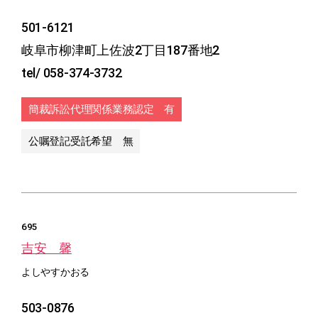
501-6121
岐阜市柳津町上佐波2丁目187番地2
tel/ 058-374-3732
簡裁訴訟代理関係業務認定 有
公嘱登記受託希望 無
695
吉安 馨
よしやすかおる
503-0876