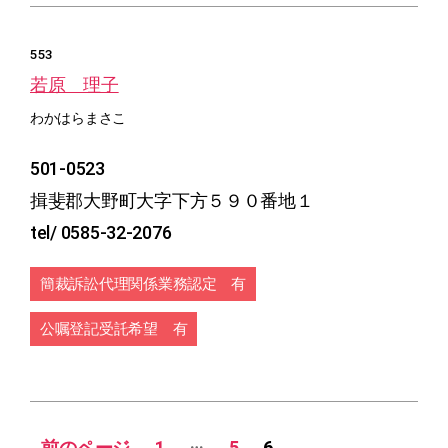
553
若原 理子
わかはらまさこ
501-0523
揖斐郡大野町大字下方５９０番地１
tel/ 0585-32-2076
簡裁訴訟代理関係業務認定 有
公嘱登記受託希望 有
投
…
←
前のページ
1
5
6