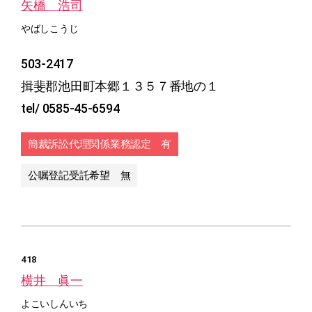
矢橋 浩司
やばしこうじ
503-2417
揖斐郡池田町本郷１３５７番地の１
tel/ 0585-45-6594
簡裁訴訟代理関係業務認定 有
公嘱登記受託希望 無
418
横井 眞一
よこいしんいち