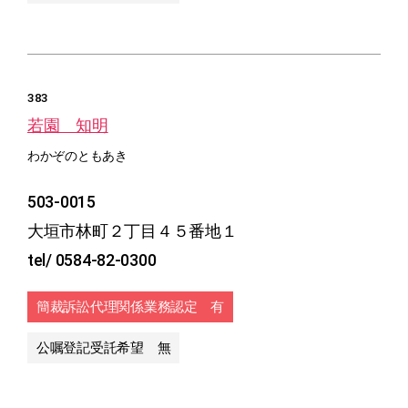
383
若園 知明
わかぞのともあき
503-0015
大垣市林町２丁目４５番地１
tel/ 0584-82-0300
簡裁訴訟代理関係業務認定 有
公嘱登記受託希望 無