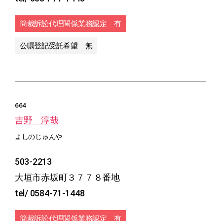
簡裁訴訟代理関係業務認定 有
公嘱登記受託希望 無
664
吉野 淳哉
よしのじゅんや
503-2213
大垣市赤坂町３７７８番地
tel/ 0584-71-1448
簡裁訴訟代理関係業務認定 有