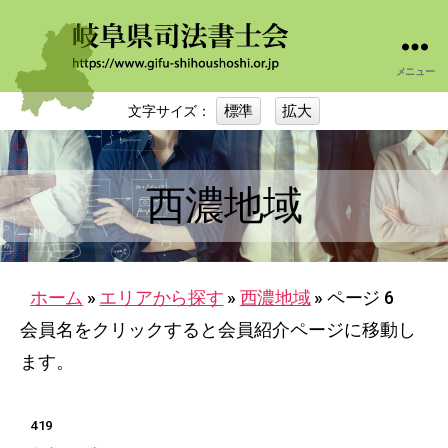
メニュー
岐
阜
標準
拡大
文字サイズ：
司
法
書
士
西濃地域
会
ホーム
»
エリアから探す
»
西濃地域
»
ページ 6
会員名をクリックすると会員紹介ページに移動し
ます。
419