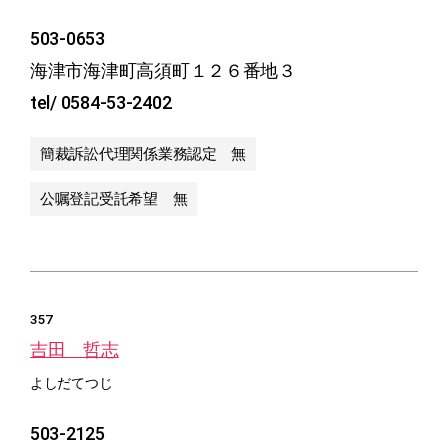
503-0653
海津市海津町高須町１２６番地３
tel/ 0584-53-2402
簡裁訴訟代理関係業務認定 無
公嘱登記受託希望 無
357
吉田 哲志
よしだてつじ
503-2125