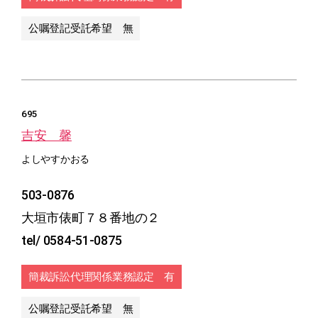
公嘱登記受託希望 無
695
吉安 馨
よしやすかおる
503-0876
大垣市俵町７８番地の２
tel/ 0584-51-0875
簡裁訴訟代理関係業務認定 有
公嘱登記受託希望 無