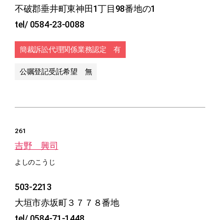
不破郡垂井町東神田1丁目98番地の1
tel/ 0584-23-0088
簡裁訴訟代理関係業務認定 有
公嘱登記受託希望 無
261
吉野 興司
よしのこうじ
503-2213
大垣市赤坂町３７７８番地
tel/ 0584-71-1448