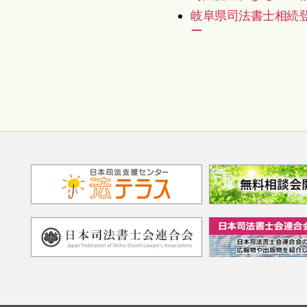
岐阜県司法書士相続
ー