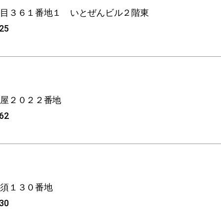
馬目３６１番地１ いとぜんビル２階東
325
津屋２０２２番地
062
高須１３０番地
130