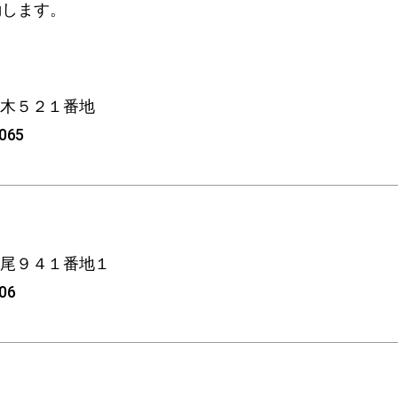
動します。
松木５２１番地
4065
今尾９４１番地１
506