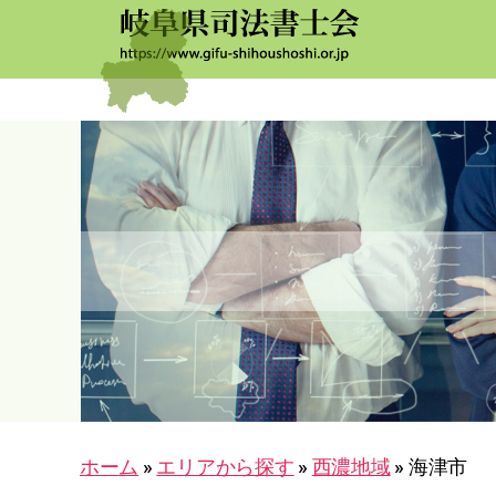
岐
阜
司
法
書
士
会
ホーム
»
エリアから探す
»
西濃地域
»
海津市