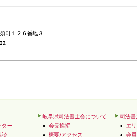
高須町１２６番地３
402
岐阜県司法書士会について
司法書
ンター
会長挨拶
エリ
相談
概要/アクセス
会員