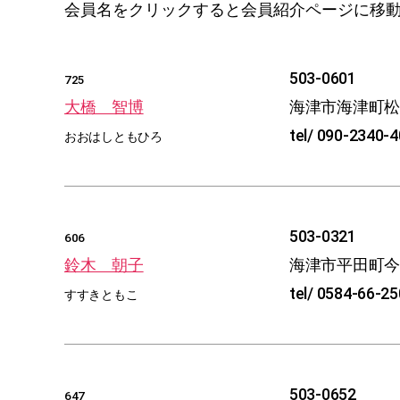
会員名をクリックすると会員紹介ページに移
503-0601
725
大橋 智博
海津市海津町
tel/ 090-2340-
おおはしともひろ
503-0321
606
鈴木 朝子
海津市平田町
tel/ 0584-66-2
すすきともこ
503-0652
647