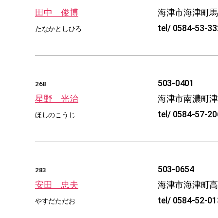
田中 俊博
海津市海津町
tel/ 0584-53-3
たなかとしひろ
503-0401
268
星野 光治
海津市南濃町
tel/ 0584-57-2
ほしのこうじ
503-0654
283
安田 忠夫
海津市海津町
tel/ 0584-52-0
やすだただお