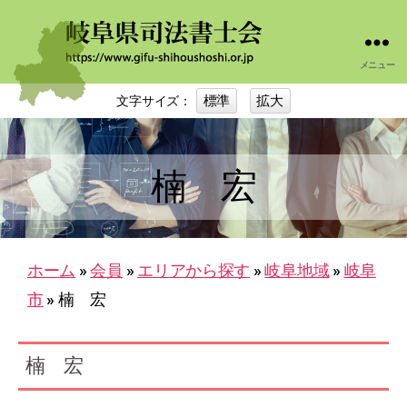
メニュー
岐
阜
標準
拡大
文字サイズ：
司
法
書
士
楠 宏
会
ホーム
»
会員
»
エリアから探す
»
岐阜地域
»
岐阜
市
»
楠 宏
楠 宏