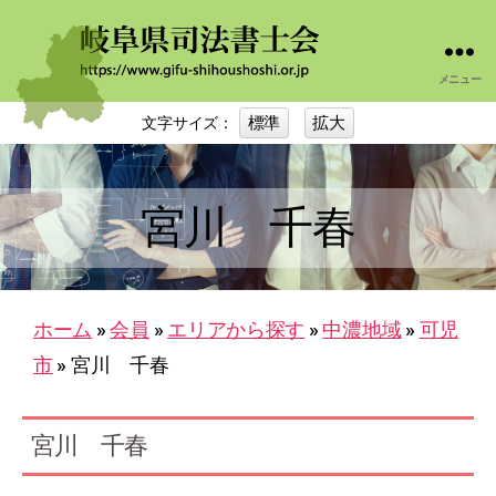
メニュー
岐
阜
標準
拡大
文字サイズ：
司
法
書
士
宮川 千春
会
ホーム
»
会員
»
エリアから探す
»
中濃地域
»
可児
市
»
宮川 千春
宮川 千春