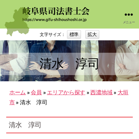
メニュー
岐
阜
標準
拡大
文字サイズ：
司
法
書
士
清水 淳司
会
ホーム
»
会員
»
エリアから探す
»
西濃地域
»
大垣
市
»
清水 淳司
清水 淳司