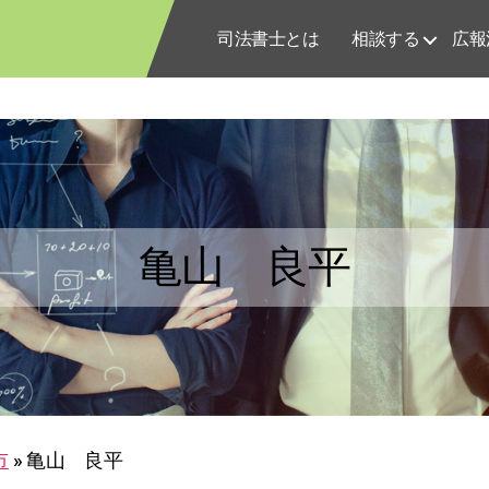
司法書士とは
相談する
広報
亀山 良平
市
»
亀山 良平