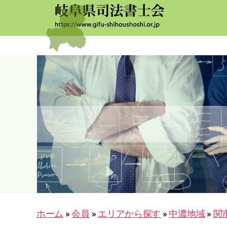
岐
阜
司
法
書
士
会
ホーム
»
会員
»
エリアから探す
»
中濃地域
»
関