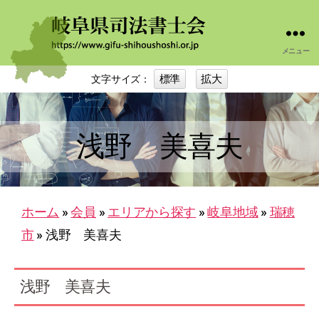
メニュー
岐
阜
標準
拡大
文字サイズ：
司
法
書
士
浅野 美喜夫
会
ホーム
»
会員
»
エリアから探す
»
岐阜地域
»
瑞穂
市
»
浅野 美喜夫
浅野 美喜夫